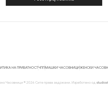
ИТИКА НА ПРИВАТНОСТ
ЧПП
МАШКИ ЧАСОВНИЦИ
ЖЕНСКИ ЧАСОВ
оно Часовници © 2026 Сите права задржани. Изработено од
studiost