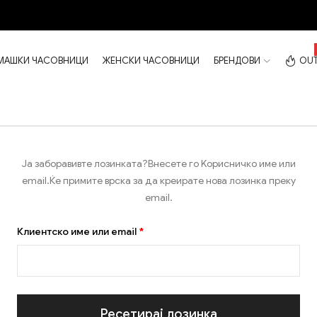
МАШКИ ЧАСОВНИЦИ
ЖЕНСКИ ЧАСОВНИЦИ
БРЕНДОВИ
OUT
Ја заборавивте лозинката?Внесете го Kорисничко име или
email.Ќе примите врска за да креирате нова лозинка преку
email.
Клиентско име или email
*
Ресетирај лозинка