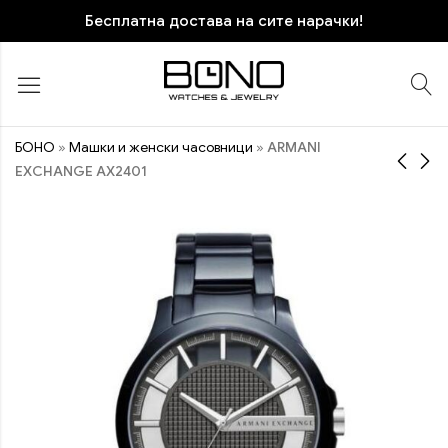
Бесплатна достава на сите нарачки!
БОНО
»
Машки и женски часовници
»
ARMANI
EXCHANGE AX2401
ARMANI EXCHANGE
ARMANI EXCHANGE
AX2194
AX2405
12.970
11.470
ден
ден
ПОПУСТ