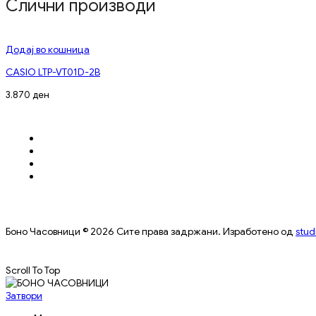
Слични производи
Додај во кошница
CASIO LTP-VT01D-2B
3.870
ден
Боно Часовници © 2026 Сите права задржани. Изработено од
stud
Scroll To Top
Затвори