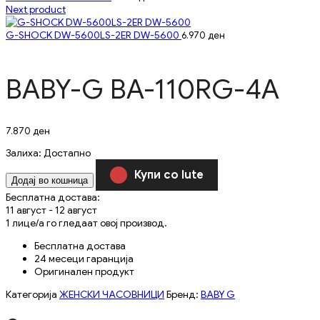
Next product
G-SHOCK DW-5600LS-2ER DW-5600
6.970
ден
BABY-G BA-110RG-4A
7.870
ден
Залиха:
Достапно
Купи со Iute
Додај во кошница
Бесплатна достава:
11 август - 12 август
1
лице/а го гледаат овој производ.
Бесплатна достава
24 месеци гаранција
Оригинален продукт
Категорија
ЖЕНСКИ ЧАСОВНИЦИ
Бренд:
BABY G