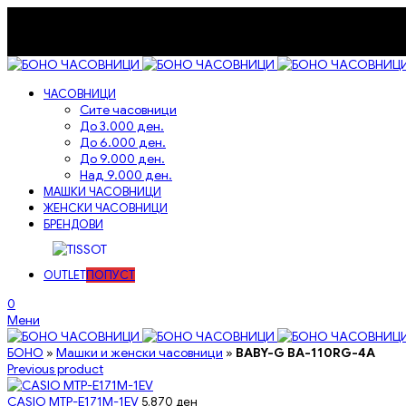
072-236-334
bonoandco@gmail.com
Бесплатна достава на сите нарачки!
Бесплатна достава на сите нарачки!
ЧАСОВНИЦИ
Сите часовници
До 3.000 ден.
До 6.000 ден.
До 9.000 ден.
Над 9.000 ден.
МАШКИ ЧАСОВНИЦИ
ЖЕНСКИ ЧАСОВНИЦИ
БРЕНДОВИ
OUTLET
ПОПУСТ
0
Мени
БОНО
»
Машки и женски часовници
»
BABY-G BA-110RG-4A
Previous product
CASIO MTP-E171M-1EV
5.870
ден