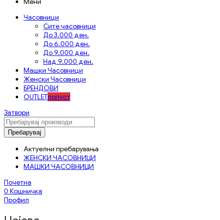
Мени
Часовници
Сите часовници
До 3.000 ден.
До 6.000 ден.
До 9.000 ден.
Над 9.000 ден.
Машки Часовници
Женски Часовници
БРЕНДОВИ
OUTLET
попуст
Затвори
Пребарувај
Актуелни пребарувања
ЖЕНСКИ ЧАСОВНИЦИ
МАШКИ ЧАСОВНИЦИ
Почетна
0
Кошничка
Профил