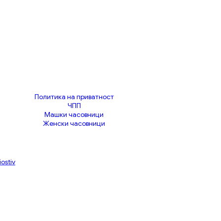
Политика на приватност
ЧПП
Машки часовници
Женски часовници
iostiv