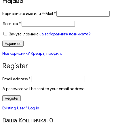
Најава
Корисничко име или E-Mail
*
Лозинка
*
Зачувај лозинка
Ја заборавивте лозинката?
Најави се
Нов корисник? Креирај профил.
Register
Email address
*
A password will be sent to your email address.
Register
Existing User? Log in
Ваша Кошничка.
0