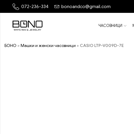
072-236-334
bonoandco@gmail.com
ЧАСОВНИЦИ
БОНО
»
Машки и женски часовници
»
CASIO LTP-V009D-7E
ПОПУСТ