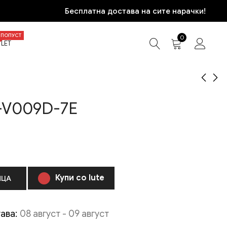
Бесплатна достава на сите нарачки!
ПОПУСТ
0
LET
-V009D-7E
CASIO A164WA-1VES
CASIO EDIFICE EFV-
CASIO VINTAGE
620D-1A2
2.970
8.170
ден
ден
Купи со Iute
ИЦА
ава:
08 август - 09 август