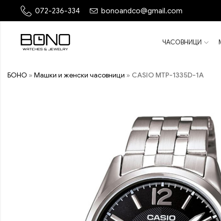
072-236-334
bonoandco@gmail.com
ЧАСОВНИЦИ
БОНО
»
Машки и женски часовници
»
CASIO MTP-1335D-1A
ПОПУСТ