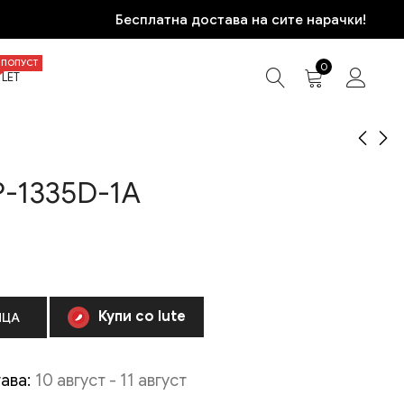
Бесплатна достава на сите нарачки!
ПОПУСТ
0
LET
-1335D-1A
CASIO MTP-1308D-1A
CASIO MTP-VT01D-2B
3.970
3.870
ден
ден
Купи со Iute
ИЦА
ава:
10 август - 11 август