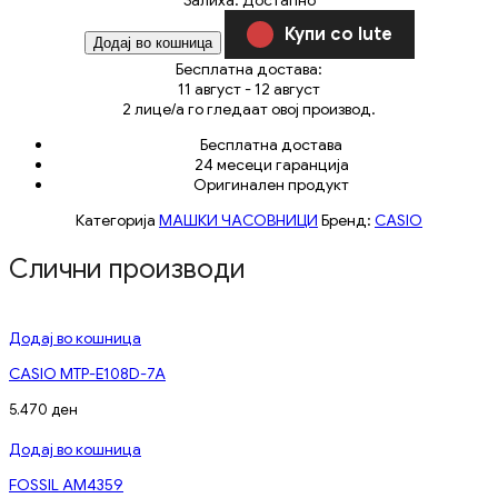
Купи со Iute
Додај во кошница
Бесплатна достава:
11 август - 12 август
2
лице/а го гледаат овој производ.
Бесплатна достава
24 месеци гаранција
Оригинален продукт
Категорија
МАШКИ ЧАСОВНИЦИ
Бренд:
CASIO
Слични производи
Додај во кошница
CASIO MTP-E108D-7A
5.470
ден
Додај во кошница
FOSSIL AM4359