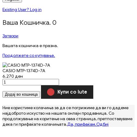
Existing User? Log in
Ваша Кошничка.
0
Затвори
Вашата кошничка е празна.
Продолжете со купување.
CASIO MTP-1374D-7A
6.270
ден
Купи со Iute
Додај во кошница
Ние користиме колачиња за да се погрижиме да ви го дадеме
најдоброто искуство на нашата онлајн продавница. Со
продолжување на коритење на оваа страница, претпоставуваме
дека ги прифаќате колачињата.
Да, прифаќам.
Одбиј