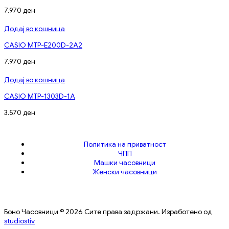
7.970
ден
Додај во кошница
CASIO MTP-E200D-2A2
7.970
ден
Додај во кошница
CASIO MTP-1303D-1A
3.570
ден
Политика на приватност
ЧПП
Машки часовници
Женски часовници
Боно Часовници © 2026 Сите права задржани. Изработено од
studiostiv