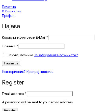
Почетна
0
Кошничка
Профил
Најава
Корисничко име или E-Mail
*
Лозинка
*
Зачувај лозинка
Ја заборавивте лозинката?
Најави се
Нов корисник? Креирај профил.
Register
Email address
*
A password will be sent to your email address.
Register