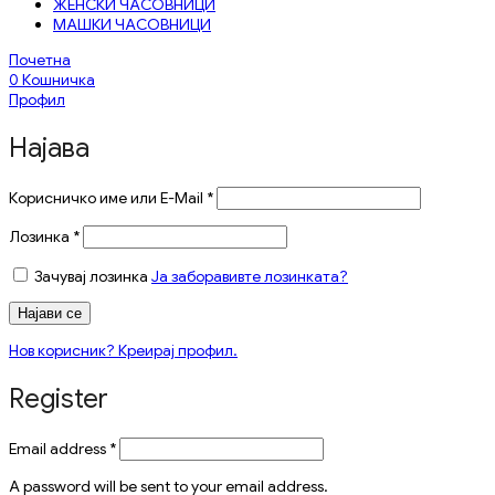
ЖЕНСКИ ЧАСОВНИЦИ
МАШКИ ЧАСОВНИЦИ
Почетна
0
Кошничка
Профил
Најава
Корисничко име или E-Mail
*
Лозинка
*
Зачувај лозинка
Ја заборавивте лозинката?
Најави се
Нов корисник? Креирај профил.
Register
Email address
*
A password will be sent to your email address.