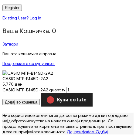
Register
Existing User? Log in
Ваша Кошничка.
0
Затвори
Вашата кошничка е празна.
Продолжете со купување.
CASIO MTP-B145D-2A2
5.770
ден
CASIO MTP-B145D-2A2 quantity
Купи со Iute
Додај во кошница
Ние користиме колачиња за да се погрижиме да ви го дадеме
најдоброто искуство на нашата онлајн продавница. Со
продолжување на коритење на оваа страница, претпоставуваме
дека ги прифаќате колачињата.
Да, прифаќам.
Одбиј