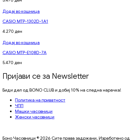
5.470
ден
Додај во кошница
CASIO MTP-1302D-1A1
4.270
ден
Додај во кошница
CASIO MTP-E108D-7A
5.470
ден
Пријави се за Newsletter
Биди дел од BONO CLUB и добиј 10% на следна нарачка!
Политика на приватност
ЧПП
Машки часовници
Женски часовници
Боно Часовници © 2026 Сите права задржани. Изработено од