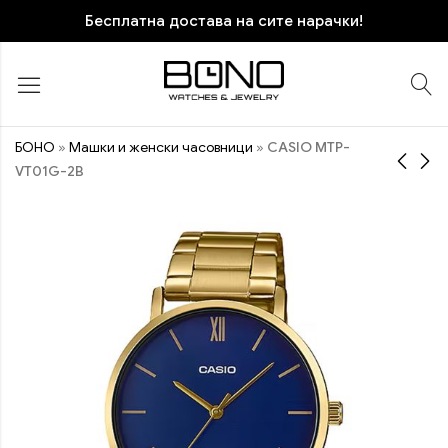
Бесплатна достава на сите нарачки!
БОНО
»
Машки и женски часовници
»
CASIO MTP-
VT01G-2B
CASIO LTP-V004SG-9A
CASIO LTP-VT02D-2A
3.970
3.770
ден
ден
ПОПУСТ