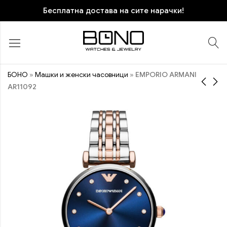
Бесплатна достава на сите нарачки!
БОНО
»
Машки и женски часовници
»
EMPORIO ARMANI
AR11092
TOMMY HILFIGER
EMPORIO ARMANI
TH1791775
AR11242
11.870
22.870
ден
ден
ПОПУСТ