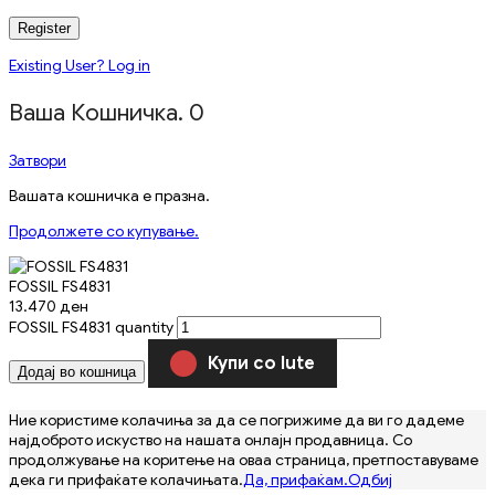
Register
Existing User? Log in
Ваша Кошничка.
0
Затвори
Вашата кошничка е празна.
Продолжете со купување.
FOSSIL FS4831
13.470
ден
FOSSIL FS4831 quantity
Купи со Iute
Додај во кошница
Ние користиме колачиња за да се погрижиме да ви го дадеме
најдоброто искуство на нашата онлајн продавница. Со
продолжување на коритење на оваа страница, претпоставуваме
дека ги прифаќате колачињата.
Да, прифаќам.
Одбиј