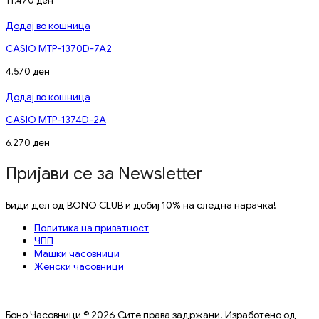
11.470
ден
Додај во кошница
CASIO MTP-1370D-7A2
4.570
ден
Додај во кошница
CASIO MTP-1374D-2A
6.270
ден
Пријави се за Newsletter
Биди дел од BONO CLUB и добиј 10% на следна нарачка!
Политика на приватност
ЧПП
Машки часовници
Женски часовници
Боно Часовници © 2026 Сите права задржани. Изработено од