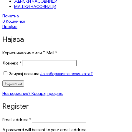
ЖЕНСКИ ЧАСОВНИЦИ
МАШКИ ЧАСОВНИЦИ
Почетна
0
Кошничка
Профил
Најава
Корисничко име или E-Mail
*
Лозинка
*
Зачувај лозинка
Ја заборавивте лозинката?
Најави се
Нов корисник? Креирај профил.
Register
Email address
*
A password will be sent to your email address.