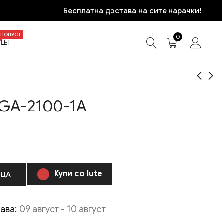
Бесплатна достава на сите нарачки!
ПОПУСТ
0
LET
GA-2100-1A
FOSSIL FS4936
G-SHOCK GBA-900-
1AER
7.950
ден
8.970
ден
Купи со Iute
ИЦА
ава:
09 август - 10 август