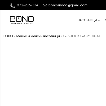
072-236-334
bonoandco@gmail.com
ЧАСОВНИЦИ
БОНО
»
Машки и женски часовници
»
G-SHOCK GA-2100-1A
ПОПУСТ