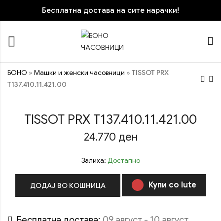
Бесплатна достава на сите нарачки!
БОНО
»
Машки и женски часовници
»
TISSOT PRX
T137.410.11.421.00
TISSOT PRX
TISSOT BALLADE
TISSOT PRX T137.410.11.421.00
T137.210.11.041.00
34mm
T156.210.22.041.
24.770
ден
24.770
ден
24.970
ден
ПОПУСТ
Залиха:
Достапно
Купи со Iute
ДОДАЈ ВО КОШНИЦА
Бесплатна достава:
09 август - 10 август