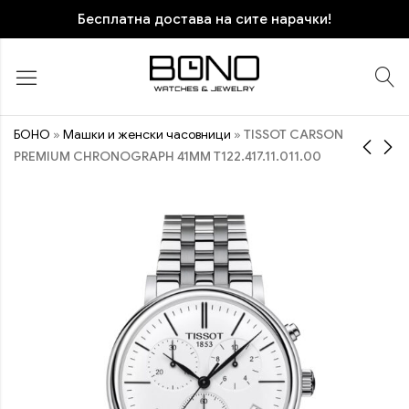
Бесплатна достава на сите нарачки!
БОНО
»
Машки и женски часовници
»
TISSOT CARSON
PREMIUM CHRONOGRAPH 41MM T122.417.11.011.00
FOSSIL ES3631
TISSOT SUPERSPORT
CHRONO 45.5MM
10.770
ден
T125.617.11.051.00
27.500
ден
ПОПУСТ