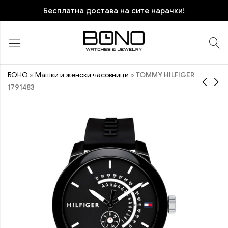
Бесплатна достава на сите нарачки!
БОНО
»
Машки и женски часовници
»
TOMMY HILFIGER
1791483
TOMMY HILFIGER
TOMMY HILFIGER
1791425
1791421
10.970
12.270
ден
ден
ПОПУСТ