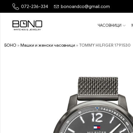
072-236-334
bonoandco@gmail.com
ЧАСОВНИЦИ
БОНО
»
Машки и женски часовници
»
TOMMY HILFIGER 1791530
ПОПУСТ