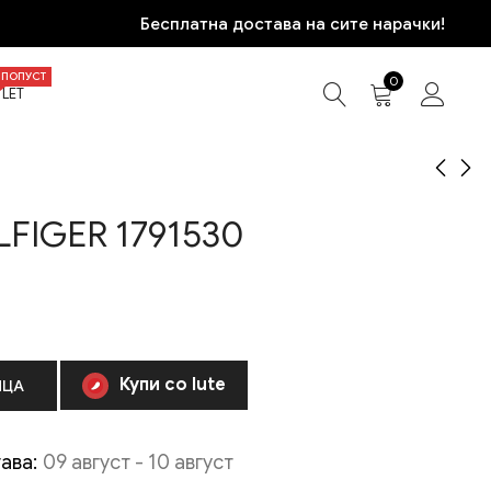
Бесплатна достава на сите нарачки!
ПОПУСТ
0
LET
FIGER 1791530
TOMMY HILFIGER
TOMMY HILFIGER
1791421
1791623
12.270
10.270
ден
ден
Купи со Iute
ИЦА
ава:
09 август - 10 август