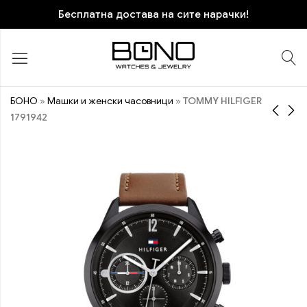
Бесплатна достава на сите нарачки!
БОНО
»
Машки и женски часовници
»
TOMMY HILFIGER
1791942
TOMMY HILFIGER
TOMMY HILFIGER
1791922
1791980
10.470
10.570
ден
ден
ПОПУСТ