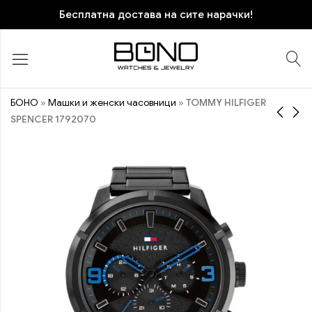
Бесплатна достава на сите нарачки!
БОНО
»
Машки и женски часовници
»
TOMMY HILFIGER
SPENCER 1792070
TOMMY HILFIGER
TOMMY HILFIGER
1792056
2770141
11.470
9.970
ден
ден
ПОПУСТ