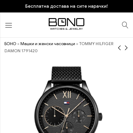
Бесплатна достава на сите нарачки!
БОНО
»
Машки и женски часовници
»
TOMMY HILFIGER
DAMON 1791420
TOMMY HILFIGER
FOSSIL FS4552IE
MASON 1791791
12.870
ден
10.470
ден
ПОПУСТ