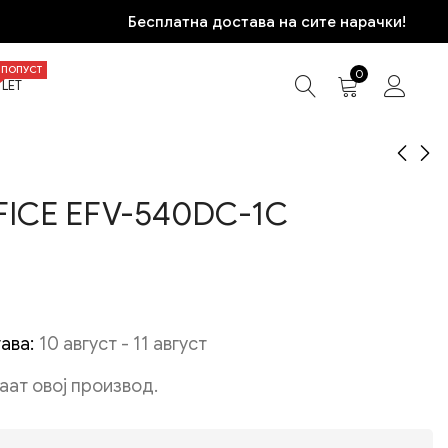
Бесплатна достава на сите нарачки!
ПОПУСТ
0
LET
FICE EFV-540DC-1C
CASIO MTP-1302D-4A
TOMMY HILFIGER
1710473
4.870
ден
11.270
ден
ава:
10 август - 11 август
даат овој производ.