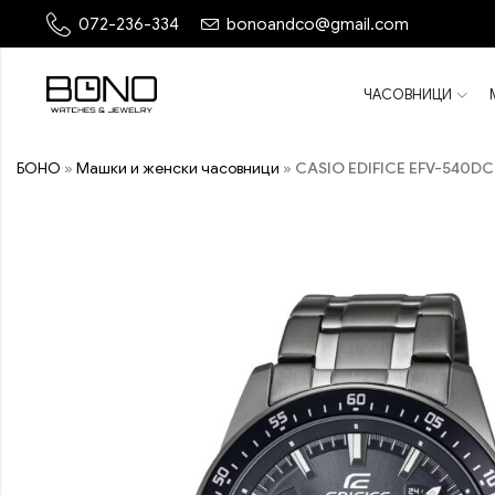
072-236-334
bonoandco@gmail.com
ЧАСОВНИЦИ
БОНО
»
Машки и женски часовници
»
CASIO EDIFICE EFV-540DC
ПОПУСТ