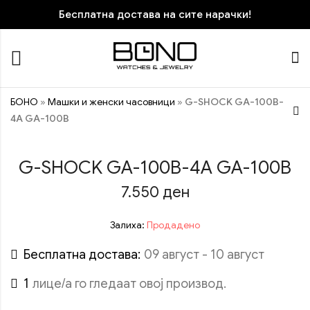
Бесплатна достава на сите нарачки!
БОНО
»
Машки и женски часовници
»
G-SHOCK GA-100B-
4A GA-100B
CASIO MTP-1314D-1A
G-SHOCK GA-100B-4A GA-100B
3.970
ден
7.550
ден
ПОПУСТ
Залиха:
Продадено
Бесплатна достава:
09 август - 10 август
1
лице/а го гледаат овој производ.