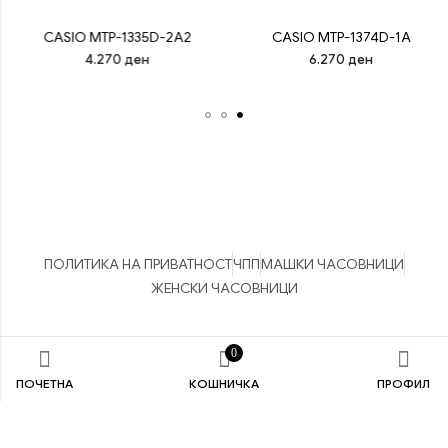
CASIO MTP-1335D-2A2
CASIO MTP-1374D-1A
4.270
ден
6.270
ден
ПОЛИТИКА НА ПРИВАТНОСТ
ЧПП
МАШКИ ЧАСОВНИЦИ
ЖЕНСКИ ЧАСОВНИЦИ
Боно Часовници © 2026 Сите права задржани. Изработено од
0
studiostiv
ПОЧЕТНА
КОШНИЧКА
ПРОФИЛ